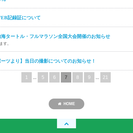
EB記録証について
内海タートル・フルマラソン全国大会開催のお知らせ
ます。
ポーツより】当日の撮影についてのお知らせ！
1
...
5
6
7
8
9
...
21
HOME