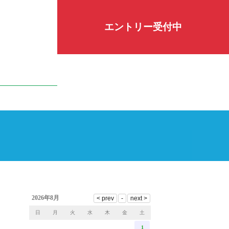
エントリー受付中
2026年8月
日
月
火
水
木
金
土
1