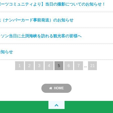
ポーツコミュニティより】当日の撮影についてのお知らせ！
送（ナンバーカード事前発送）のお知らせ
ラソン当日に土渕海峡を訪れる観光客の皆様へ
お知らせ
1
2
3
4
5
6
7
...
21
HOME