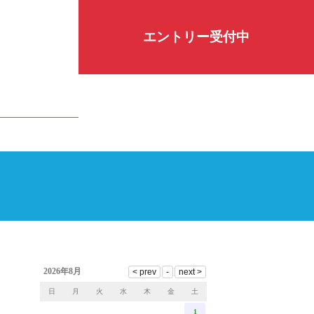
エントリー受付中
2026年8月
日
月
火
水
木
金
土
1