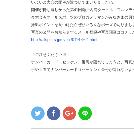
いよいよ大会の開催が近づいてまいりましたね。
開催が待ち遠しかった第41回瀬戸内海タートル・フルマラ
今大会もオールスポーツのプロカメラマンがみなさまの勇
撮影ポイントを見つけたらぜひいろんなポーズで写りまし
写真の公開をお知らせするメール登録や写真閲覧はコチラ
http://allsports.jp/event/01147804.html
※ご注意ください※
ナンバーカード（ゼッケン）番号が隠れてしまうと、写真
手や上着でナンバーカード（ゼッケン）番号が隠れないよ