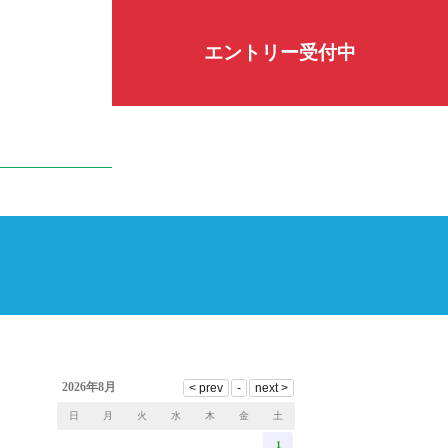
エントリー受付中
2026年8月
日
月
火
水
木
金
土
1