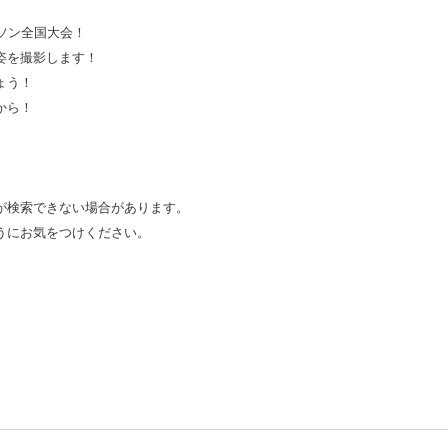
ソン全
国大会！
姿を撮影
します！
ょう！
から！
が検索で
きない場合があります。
うにお気
をつけください。