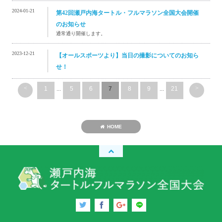
2024-01-21
第42回瀬戸内海タートル・フルマラソン全国大会開催
のお知らせ
通常通り開催します。
2023-12-21
【オールスポーツより】当日の撮影についてのお知ら
せ！
<
>
1
...
5
6
7
8
9
...
21
HOME