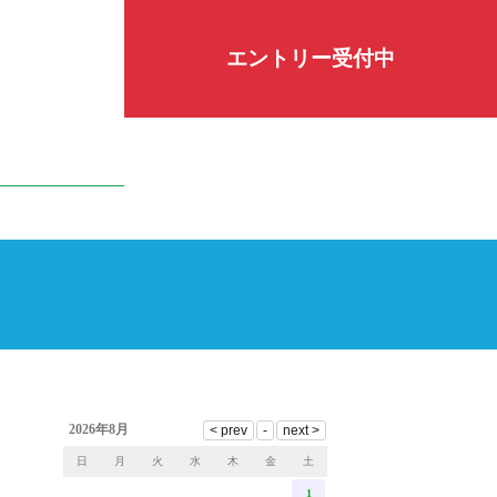
エントリー受付中
2026年8月
日
月
火
水
木
金
土
1