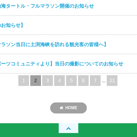
内海タートル・フルマラソン開催のお知らせ
のお知らせ】
マラソン当日に土渕海峡を訪れる観光客の皆様へ】
ポーツコミュニティより】当日の撮影についてのお知らせ
1
2
3
4
5
6
7
...
21
HOME