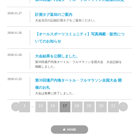
2018-11-27
計測タグ返却のご案内
大会当日の記録計測タグをご返却ください。
2018-11-26
【オールスポーツコミュニティ】写真掲載・販売につ
いてのお知らせ
2018-11-26
大会結果を公開しました。
第39回瀬戸内海タートル・フルマラソン全国大会 大会記録を
掲載しました。
2018-11-25
第39回瀬戸内海タートル・フルマラソン全国大会 開
催のお礼
大会は無事に終了しました。
<
>
1
...
15
16
17
18
19
20
21
HOME