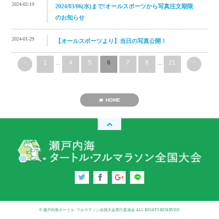
2024-02-19
2024/03/06(水)まで!オールスポーツから写真注文期限
のお知らせ
2024-01-29
【オールスポーツより】当日の写真公開！
<
>
1
...
4
5
6
7
8
...
21
HOME
© 瀬戸内海タートル･フルマラソン全国大会実行委員会 ALL RIGHTS RESERVED.