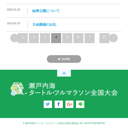
2025-01-20
結果公開について
2025-01-19
大会開催のお礼
<
>
1
2
3
4
5
6
7
...
21
HOME
© 瀬戸内海タートル･フルマラソン全国大会実行委員会 ALL RIGHTS RESERVED.