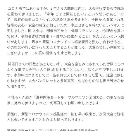
コロナ禍ではありますが、2 年ぶりの開催に向け、大会実行委員会で協議
を重ねて参りました。「今年 こそは開催したい」という想いがある一方
で、現在の新型コロナウイルス感染状況を考えると、全国か ら参加される
皆様の安心・安全の確保が難しいため、中止せざるを得ないという考えに
至りました。同 大会は、開催当初から「健康マラソン」という理念を貫い
ており、参加者皆様の健康（＝健やかに生き ること）を支えたいという想
いがあります。現在の新型コロナウイルス感染状況と照らし合わせると、
その理念や想いに沿った大会とすることが難しく、大変心苦しい判断では
ございますが、この度の開催 を中止と致します。
開催日までの日数があまりない中、大会を楽しみにされていた皆様にこの
ような形で大会中止のご連 絡をすることになり、深くお詫び申し上げま
す。参加料につきましては、当初お伝えしておりました通 り、返金は致し
かねますが、大会パンフレットと参加賞等、心ばかりの品を後日郵送させ
て頂きます。
今後も引き続き「瀬戸内海タートル・フルマラソン全国大会」の更なる発
展に努めて参りますので、 何卒宜しくお願い申し上げます。
最後に、新型コロナウイルス感染症の一刻も早い収束と、次回大会で皆様
とお会いできますことを心 より願っております。
瀬戸内海タートル・フルマラソン全国大会実行委員会一同