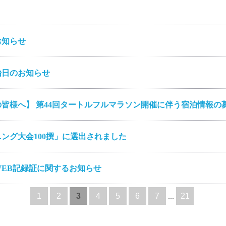
お知らせ
始日のお知らせ
皆様へ】 第44回タートルフルマラソン開催に伴う宿泊情報の
ング大会100撰」に選出されました
EB記録証に関するお知らせ
1
2
3
4
5
6
7
...
21