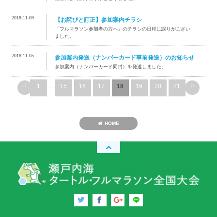
2018-11-09
【お詫びと訂正】参加案内チラシ
「フルマラソン参加者の方へ」のチラシの日程に誤りがござい
ました。
2018-11-05
参加案内発送（ナンバーカード事前発送）のお知らせ
参加案内（ナンバーカード同封）を発送しました。
<
>
1
...
15
16
17
18
19
20
21
HOME