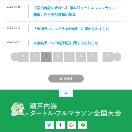
2025-06-18
【宿泊施設の皆様へ】 第44回タートルフルマラソン
開催に伴う宿泊情報の募集
2025-05-02
「全国ランニング大会100撰」に選出されました
2025-02-04
大会結果・WEB記録証に関するお知らせ
<
>
1
2
3
4
5
6
7
...
21
HOME