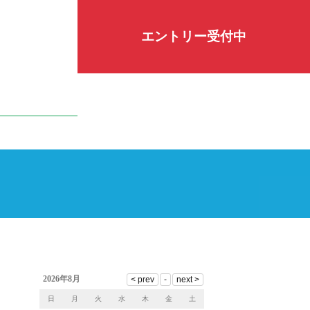
エントリー受付中
2026年8月
日
月
火
水
木
金
土